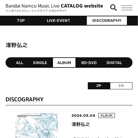
TOP
LIVE•EVENT
DISCOGRAPHY
澤野弘之
ALL
SINGLE
ALBUM
BD•DVD
DIGITAL
JP
EN
DISCOGRAPHY
2026.03.04
ALBUM
澤野弘之