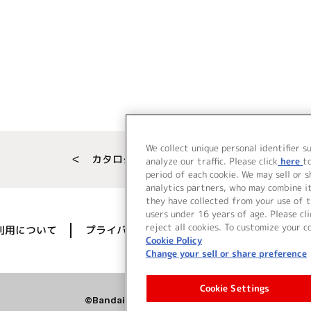
We collect unique personal identifier s
＜ カタログサイト トップページへ
analyze our traffic. Please click
here
t
period of each cookie. We may sell or 
analytics partners, who may combine i
they have collected from your use of t
users under 16 years of age. Please cli
reject all cookies. To customize your c
利用について
プライバシーポリシー
著作権／肖像権に
Cookie Policy
Change your sell or share preference
Cookie Settings
©Bandai Namco Music Live Inc.