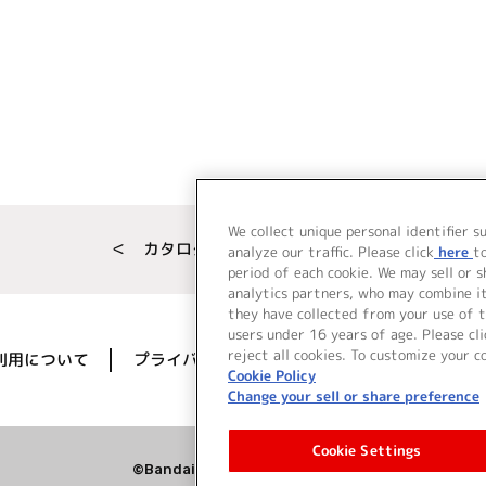
We collect unique personal identifier s
＜ カタログサイト トップページへ
analyze our traffic. Please click
here
t
period of each cookie. We may sell or 
analytics partners, who may combine i
they have collected from your use of t
users under 16 years of age. Please cli
reject all cookies. To customize your c
利用について
プライバシーポリシー
著作権／肖像権に
Cookie Policy
Change your sell or share preference
Cookie Settings
©Bandai Namco Music Live Inc.