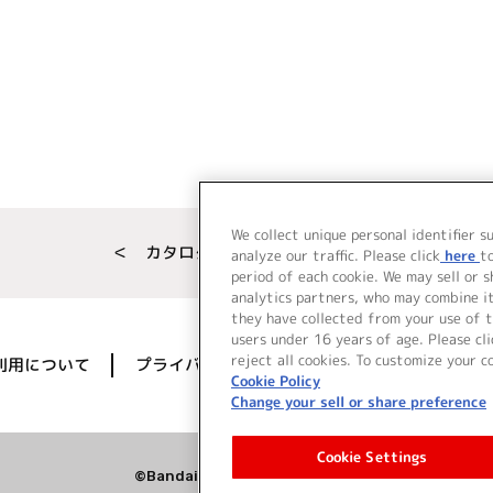
We collect unique personal identifier s
＜ カタログサイト トップページへ
analyze our traffic. Please click
here
t
period of each cookie. We may sell or 
analytics partners, who may combine i
they have collected from your use of t
users under 16 years of age. Please cli
reject all cookies. To customize your c
利用について
プライバシーポリシー
著作権／肖像権に
Cookie Policy
Change your sell or share preference
Cookie Settings
©Bandai Namco Music Live Inc.