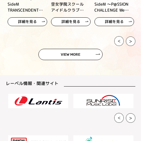
輝),秋山隼人
SideM
空女学院スクール
SideM ～P@SSION
TRANSCENDENT
アイドルクラブ
CHALLENGE We
(CV.千葉翔也),
T@LES 11
5th Live Tour ～
are 315！～
大河タケル(CV.
詳細を見る
詳細を見る
詳細を見る
4Pair Power
MONTHLY THEME
寺島惇太)
Spread!!!!～ Blu-
SONG 09
ray Memorial BOX
Legenders
VIEW MORE
レーベル情報・関連サイト