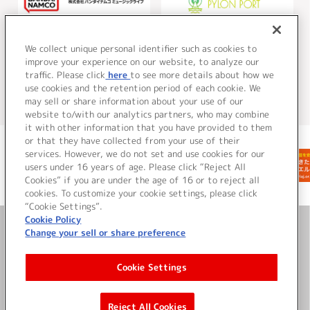
バンダイナムコミュージックライ
PYLON PORT（パイロンポート）
A
ブ
バンダイナムコミュージックライ
We collect unique personal identifier such as cookies to
コーポレートサイト
ブ
オウンドメディア
improve your experience on our website, to analyze our
traffic. Please click
here
to see more details about how we
use cookies and the retention period of each cookie. We
may sell or share information about your use of our
website to/with our analytics partners, who may combine
it with other information that you have provided to them
or that they have collected from your use of their
services. However, we do not set and use cookies for our
users under 16 years of age. Please click “Reject All
Cookies” if you are under the age of 16 or to reject all
cookies. To customize your cookie settings, please click
“Cookie Settings”.
Cookie Policy
Change your sell or share preference
お問い合わせ
Cookie Settings
サイト利用について
Reject All Cookies