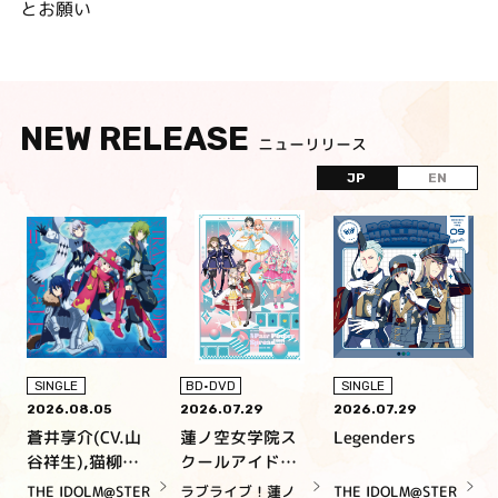
とお願い
NEW RELEASE
ニューリリース
JP
EN
SINGLE
BD•DVD
SINGLE
2026.08.05
2026.07.29
2026.07.29
2
蒼井享介(CV.山
蓮ノ空女学院ス
Legenders
谷祥生),猫柳キ
クールアイドル
リオ(CV.山下大
クラブ
THE IDOLM@STER
ラブライブ！蓮ノ
THE IDOLM@STER