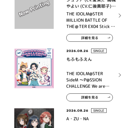
やよい (CV.仁後真耶子)、
天海春香 (CV.中村繪里
THE IDOLM@STER
子)、馬場このみ (CV.髙橋
MILLION BATTLE OF
ミナミ)、福田のり子 (CV.
THE＠TER EX04 Stick to
浜崎奈々)、舞浜 歩 (CV.
my weapon
戸田めぐみ)
詳細を見る
2026.08.26
SINGLE
もふもふえん
THE IDOLM@STER
SideM ～P@SSION
CHALLENGE We are
315！～ MONTHLY
詳細を見る
THEME SONG 10 もふも
ふえん
2026.08.26
SINGLE
A・ZU・NA