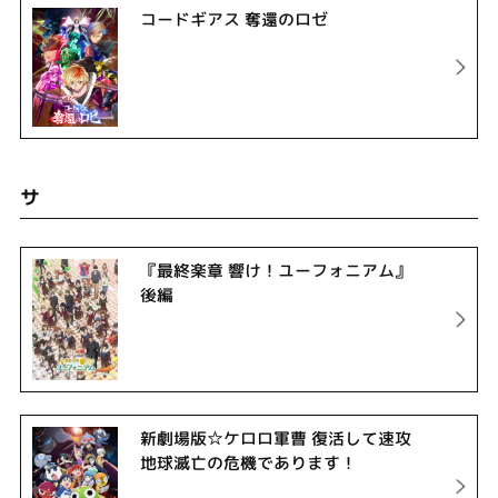
コードギアス 奪還のロゼ
サ
『最終楽章 響け！ユーフォニアム』
後編
新劇場版☆ケロロ軍曹 復活して速攻
地球滅亡の危機であります！