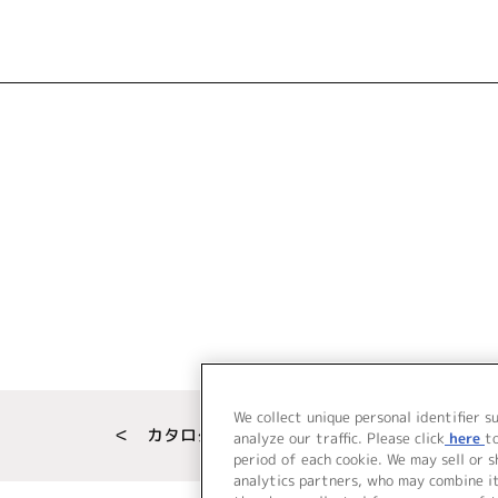
We collect unique personal identifier s
＜ カタログサイト トップページへ
analyze our traffic. Please click
here
t
period of each cookie. We may sell or 
analytics partners, who may combine i