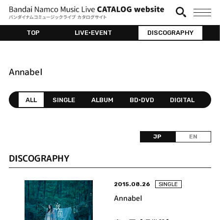
TOP
LIVE•EVENT
DISCOGRAPHY
Annabel
ALL
SINGLE
ALBUM
BD•DVD
DIGITAL
JP
EN
DISCOGRAPHY
2015.08.26
SINGLE
Annabel