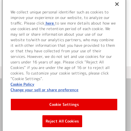
We collect unique personal identifier such as cookies to
improve your experience on our website, to analyze our
traffic. Please click
here
to see more details about how we
詳細を見る
use cookies and the retention period of each cookie. We
may sell or share information about your use of our
website to/with our analytics partners, who may combine
it with other information that you have provided to them
or that they have collected from your use of their
services. However, we do not set and use cookies for our
users under 16 years of age. Please click “Reject All
Cookies” if you are under the age of 16 or to reject all
＜ カタログサイト トップページへ
cookies. To customize your cookie settings, please click
“Cookie Settings”.
Cookie Policy
Change your sell or share preference
お問い合わせ
Cookie Settings
サイト利用について
Reject All Cookies
©Bandai Namco Music Live Inc.