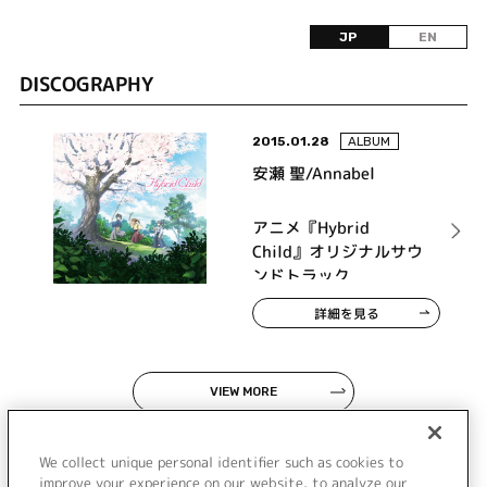
JP
EN
DISCOGRAPHY
2015.01.28
ALBUM
安瀬 聖/Annabel
アニメ『Hybrid
Child』オリジナルサウ
ンドトラック
詳細を見る
VIEW MORE
We collect unique personal identifier such as cookies to
improve your experience on our website, to analyze our