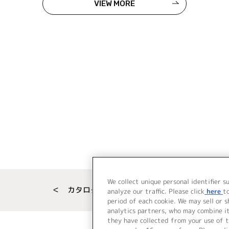
VIEW MORE
We collect unique personal identifier s
＜ カタログサイト トップページへ
analyze our traffic. Please click
here
t
period of each cookie. We may sell or 
analytics partners, who may combine i
they have collected from your use of t