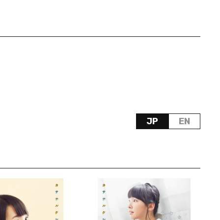
JP
EN