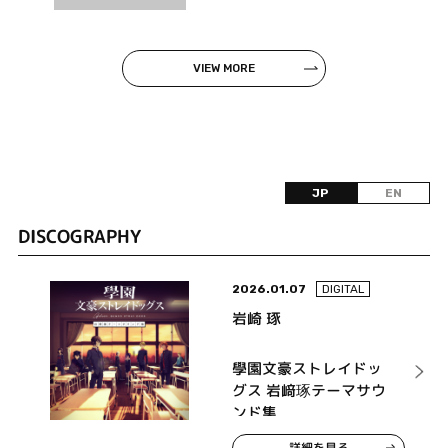
VIEW MORE
JP
EN
DISCOGRAPHY
2026.01.07
DIGITAL
岩崎 琢
學園文豪ストレイドッ
グス 岩﨑琢テーマサウ
ンド集
詳細を見る