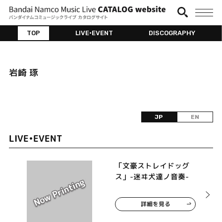
TOP
LIVE•EVENT
DISCOGRAPHY
岩崎 琢
JP
EN
LIVE•EVENT
「文豪ストレイドッグ
ス」-迷ヰ犬達ノ音奏-
詳細を見る