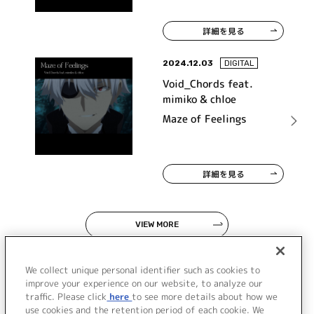
詳細を見る
2024.12.03
DIGITAL
Void_Chords feat.
mimiko & chloe
Maze of Feelings
詳細を見る
VIEW MORE
We collect unique personal identifier such as cookies to
improve your experience on our website, to analyze our
traffic. Please click
here
to see more details about how we
use cookies and the retention period of each cookie. We
JP
EN