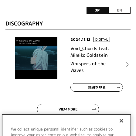
JP
EN
DISCOGRAPHY
2024.11.12
DIGITAL
Void_Chords feat.
Mimiko Goldstein
Whispers of the
Waves
詳細を見る
VIEW MORE
We collect unique personal identifier such as cookies to
improve your experience on our website, to analyze our