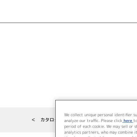
We collect unique personal identifier s
＜ カタログサイト トップページへ
analyze our traffic. Please click
here
t
period of each cookie. We may sell or 
analytics partners, who may combine i