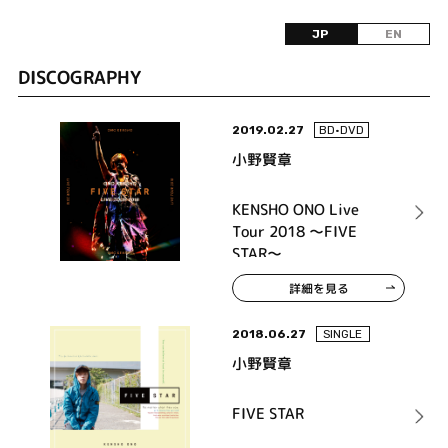
JP
EN
DISCOGRAPHY
2019.02.27
BD•DVD
小野賢章
KENSHO ONO Live
Tour 2018 ～FIVE
STAR～
詳細を見る
2018.06.27
SINGLE
小野賢章
FIVE STAR