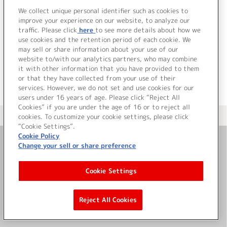
We collect unique personal identifier such as cookies to
improve your experience on our website, to analyze our
traffic. Please click
here
to see more details about how we
use cookies and the retention period of each cookie. We
JP
EN
may sell or share information about your use of our
website to/with our analytics partners, who may combine
it with other information that you have provided to them
or that they have collected from your use of their
services. However, we do not set and use cookies for our
users under 16 years of age. Please click “Reject All
Cookies” if you are under the age of 16 or to reject all
＜ カタログサイト トップページへ
cookies. To customize your cookie settings, please click
“Cookie Settings”.
Cookie Policy
Change your sell or share preference
お問い合わせ
Cookie Settings
サイト利用について
Reject All Cookies
©Bandai Namco Music Live Inc.