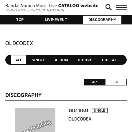
TOP
LIVE•EVENT
DISCOGRAPHY
OLDCODEX
ALL
SINGLE
ALBUM
BD•DVD
DIGITAL
JP
EN
DISCOGRAPHY
2021.09.15
SINGLE
OLDCODEX