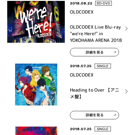
2018.08.22
BD•DVD
OLDCODEX
OLDCODEX Live Blu-ray
"we're Here!" in
YOKOHAMA ARENA 2018
詳細を見る
2018.07.25
SINGLE
OLDCODEX
Heading to Over 【アニ
メ盤】
詳細を見る
2018.07.25
SINGLE