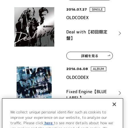
2016.07.27
SINGLE
OLDCODEX
Deal with【初回限定
盤】
詳細を見る
2016.06.08
ALBUM
OLDCODEX
Fixed Engine【BLUE
LABEL】
We collect unique personal identifier such as cookies to
詳細を見る
improve your experience on our website, to analyze our
traffic. Please click
here
to see more details about how we