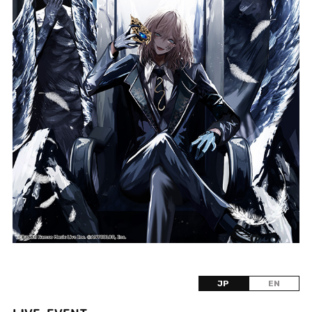
JP
EN