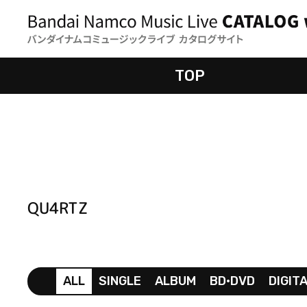
TOP
QU4RTZ
ALL
SINGLE
ALBUM
BD•DVD
DIGIT