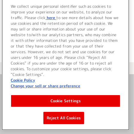
We collect unique personal identifier such as cookies to
improve your experience on our website, to analyze our
traffic. Please click
here
to see more details about how we
use cookies and the retention period of each cookie. We
JP
EN
may sell or share information about your use of our
website to/with our analytics partners, who may combine
it with other information that you have provided to them
or that they have collected from your use of their
services. However, we do not set and use cookies for our
users under 16 years of age. Please click “Reject All
Cookies” if you are under the age of 16 or to reject all
＜ カタログサイト トップページへ
cookies. To customize your cookie settings, please click
“Cookie Settings”.
Cookie Policy
Change your sell or share preference
お問い合わせ
Cookie Settings
サイト利用について
Reject All Cookies
©Bandai Namco Music Live Inc.