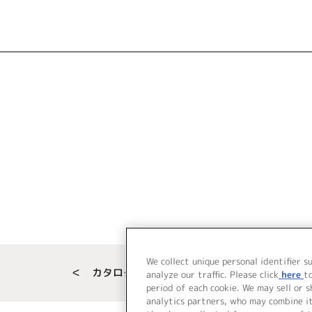
We collect unique personal identifier s
＜ カタログサイト トップページへ
analyze our traffic. Please click
here
t
period of each cookie. We may sell or 
analytics partners, who may combine i