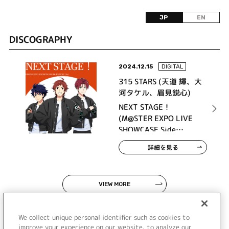
JP
EN
DISCOGRAPHY
2024.12.15
DIGITAL
315 STARS (天道 輝、大
河タケル、眉見鋭心)
NEXT STAGE！
(M@STER EXPO LIVE
SHOWCASE Side
P@SSION!!! Ver.)
詳細を見る
VIEW MORE
We collect unique personal identifier such as cookies to
improve your experience on our website, to analyze our