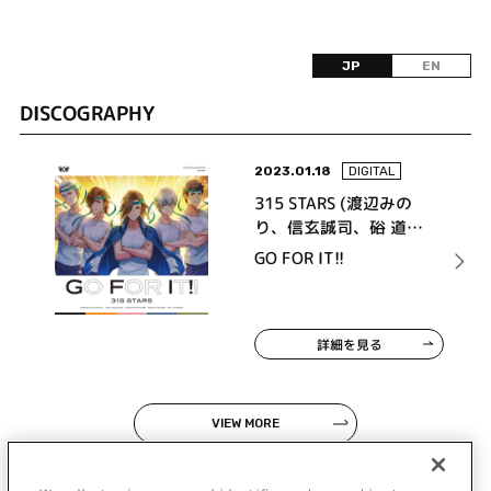
JP
EN
DISCOGRAPHY
2023.01.18
DIGITAL
315 STARS (渡辺みの
り、信玄誠司、硲 道
夫、山下次郎、葛之葉
GO FOR IT!!
雨彦)
詳細を見る
VIEW MORE