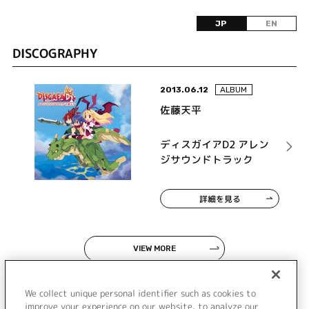
JP
EN
DISCOGRAPHY
2013.06.12
ALBUM
佐藤天平
ディスガイアD2 アレン
ジサウンドトラック
詳細を見る
VIEW MORE
We collect unique personal identifier such as cookies to
improve your experience on our website, to analyze our