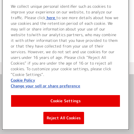
We collect unique personal identifier such as cookies to
improve your experience on our website, to analyze our
traffic. Please click
here
to see more details about how we
use cookies and the retention period of each cookie. We
JP
EN
may sell or share information about your use of our
website to/with our analytics partners, who may combine
it with other information that you have provided to them
or that they have collected from your use of their
services. However, we do not set and use cookies for our
users under 16 years of age. Please click “Reject All
Cookies” if you are under the age of 16 or to reject all
＜ カタログサイト トップページへ
cookies. To customize your cookie settings, please click
“Cookie Settings”.
Cookie Policy
Change your sell or share preference
お問い合わせ
Cookie Settings
サイト利用について
Reject All Cookies
©Bandai Namco Music Live Inc.