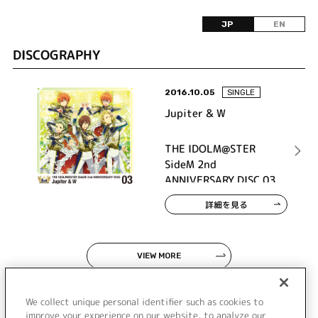
JP
EN
DISCOGRAPHY
2016.10.05
SINGLE
Jupiter & W
THE IDOLM@STER
SideM 2nd
ANNIVERSARY DISC 03
詳細を見る
VIEW MORE
We collect unique personal identifier such as cookies to
improve your experience on our website, to analyze our