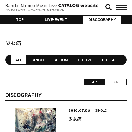
TOP
LIVE•EVENT
DISCOGRAPHY
少女病
ALL
SINGLE
ALBUM
BD•DVD
DIGITAL
JP
EN
DISCOGRAPHY
2016.07.06
SINGLE
少女病