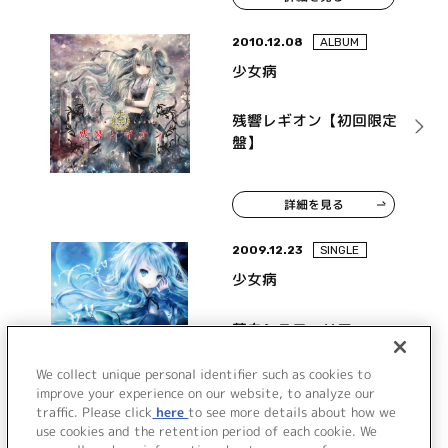
2010.12.08
ALBUM
少女病
残響レギオン【初回限定
盤】
詳細を見る
2009.12.23
SINGLE
少女病
蒼白シスフェリア
We collect unique personal identifier such as cookies to
improve your experience on our website, to analyze our
traffic. Please click
here
to see more details about how we
詳細を見る
use cookies and the retention period of each cookie. We