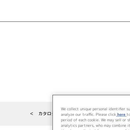
We collect unique personal identifier s
＜ カタログサイト トップページへ
analyze our traffic. Please click
here
t
period of each cookie. We may sell or 
analytics partners, who may combine i