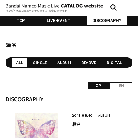
TOP
LIVE•EVENT
DISCOGRAPHY
瀬名
ALL
SINGLE
ALBUM
BD•DVD
DIGITAL
JP
EN
DISCOGRAPHY
2011.08.10
ALBUM
瀬名