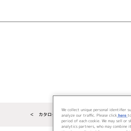
We collect unique personal identifier s
＜ カタログサイト トップページへ
analyze our traffic. Please click
here
t
period of each cookie. We may sell or 
analytics partners, who may combine i