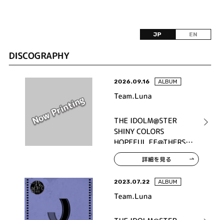
JP
EN
DISCOGRAPHY
2026.09.16
ALBUM
Team.Luna
THE IDOLM@STER
SHINY COLORS
HOPEFUL FE@THERS -
Luna-
詳細を見る
2023.07.22
ALBUM
Team.Luna