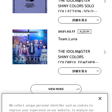
THE IDOLM@STER
SHINY COLORS SOLO
COLLECTION -SOLO
PERFORMANCE LIVE 我
詳細を見る
儘なまま Luna-
2021.02.17
ALBUM
Team.Luna
THE IDOLM@STER
SHINY COLORS
COLORFUL FE@THERS
-Luna-
詳細を見る
VIEW MORE
We collect unique personal identifier such as cookies to
improve your experience on our website, to analyze our