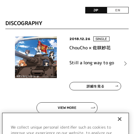
JP
EN
DISCOGRAPHY
2018.12.26
SINGLE
ChouCho × 佐咲紗花
Still a long way to go
詳細を見る
VIEW MORE
We collect unique personal identifier such as cookies to
improve your experience on our website, to analyze our