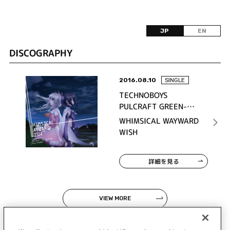
JP
EN
DISCOGRAPHY
2016.08.10
SINGLE
TECHNOBOYS
PULCRAFT GREEN-
FUND feat. 幸田夢波
WHIMSICAL WAYWARD
WISH
詳細を見る
VIEW MORE