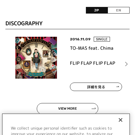
JP
EN
DISCOGRAPHY
2016.11.09
SINGLE
TO-MAS feat. Chima
FLIP FLAP FLIP FLAP
詳細を見る
VIEW MORE
We collect unique personal identifier such as cookies to
improve your experience on our website, to analyze our