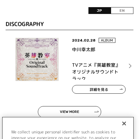
JP
EN
DISCOGRAPHY
2024.02.28
ALBUM
中川幸太郎
TVアニメ『英雄教室』
オリジナルサウンドト
ラック
詳細を見る
VIEW MORE
We collect unique personal identifier such as cookies to
improve your experience on our website, to analyze our