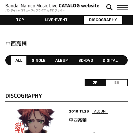
TOP
LIVE•EVENT
DISCOGRAPHY
中西亮輔
ALL
SINGLE
ALBUM
BD•DVD
DIGITAL
JP
EN
DISCOGRAPHY
2018.11.28
ALBUM
中西亮輔