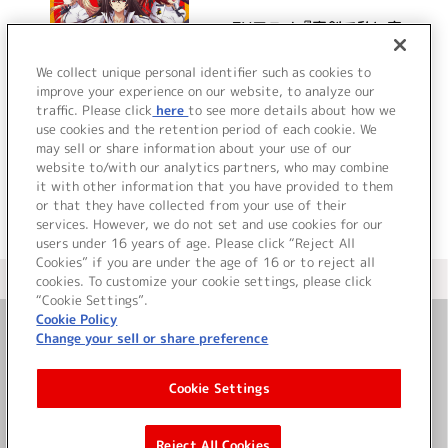
TVアニメ『真剣で私に恋
しなさい!!』オリジナル
サウンドトラック
We collect unique personal identifier such as cookies to
improve your experience on our website, to analyze our
traffic. Please click
here
to see more details about how we
詳細を見る
use cookies and the retention period of each cookie. We
may sell or share information about your use of our
website to/with our analytics partners, who may combine
it with other information that you have provided to them
or that they have collected from your use of their
services. However, we do not set and use cookies for our
users under 16 years of age. Please click “Reject All
Cookies” if you are under the age of 16 or to reject all
＜ カタログサイト トップページへ
cookies. To customize your cookie settings, please click
“Cookie Settings”.
Cookie Policy
Change your sell or share preference
お問い合わせ
Cookie Settings
サイト利用について
Reject All Cookies