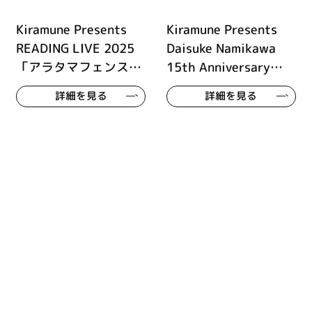
Kiramune Presents
Kiramune Presents
READING LIVE 2025
Daisuke Namikawa
「アラタマフェンス」
15th Anniversary
大阪公演
Live Tour CROSS
詳細を見る
詳細を見る
VISION XV