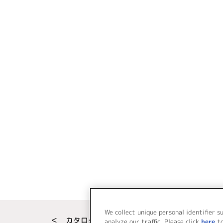
We collect unique personal identifier s
＜ カタログサイト トップページへ
analyze our traffic. Please click
here
t