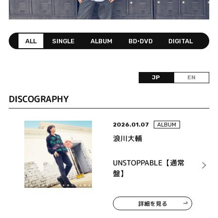
ALL
SINGLE
ALBUM
BD•DVD
DIGITAL
JP
EN
DISCOGRAPHY
2026.01.07
ALBUM
浪川大輔
UNSTOPPABLE【通常
盤】
詳細を見る