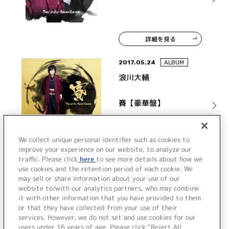
詳細を見る
2017.05.24
ALBUM
浪川大輔
賽【豪華盤】
We collect unique personal identifier such as cookies to
詳細を見る
improve your experience on our website, to analyze our
traffic. Please click
here
to see more details about how we
use cookies and the retention period of each cookie. We
may sell or share information about your use of our
1
2
>
website to/with our analytics partners, who may combine
it with other information that you have provided to them
or that they have collected from your use of their
services. However, we do not set and use cookies for our
users under 16 years of age. Please click “Reject All