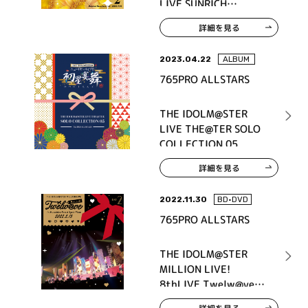
LIVE SUNRICH
COLORFUL LIVE Blu-
詳細を見る
ray DAY2
2023.04.22
ALBUM
765PRO ALLSTARS
THE IDOLM@STER
LIVE THE@TER SOLO
COLLECTION 05
詳細を見る
2022.11.30
BD•DVD
765PRO ALLSTARS
THE IDOLM@STER
MILLION LIVE!
8thLIVE Twelw@ve
LIVE Blu-ray DAY2