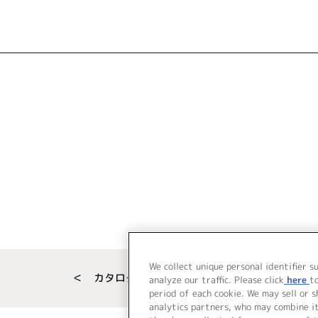
We collect unique personal identifier s
＜ カタログサイト トップページへ
analyze our traffic. Please click
here
t
period of each cookie. We may sell or 
analytics partners, who may combine i