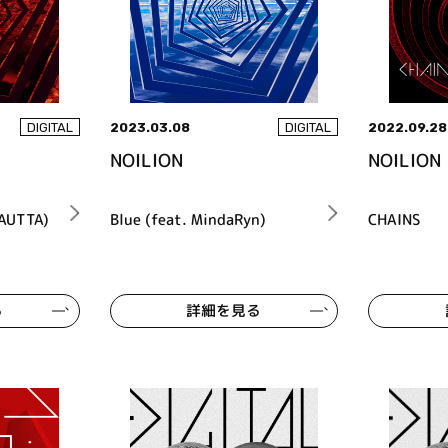
2023.03.08
2022.09.28
DIGITAL
DIGITAL
NOILION
NOILION
 AUTTA)
Blue (feat. MindaRyn)
CHAINS
る
詳細を見る