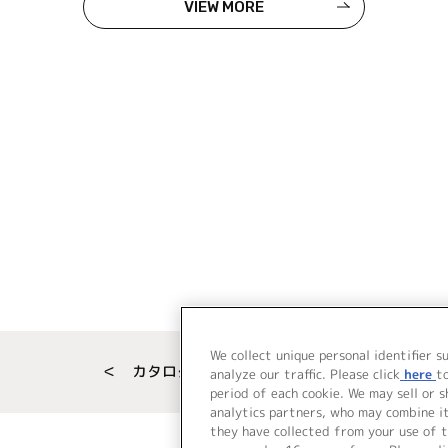
VIEW MORE
We collect unique personal identifier s
＜ カタログサイト トップページへ
analyze our traffic. Please click
here
t
period of each cookie. We may sell or 
analytics partners, who may combine i
they have collected from your use of t