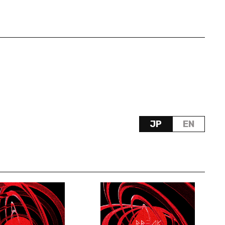
JP
EN