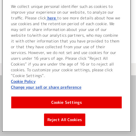
We collect unique personal identifier such as cookies to
improve your experience on our website, to analyze our
traffic. Please click
here
to see more details about how we
use cookies and the retention period of each cookie. We
JP
EN
may sell or share information about your use of our
website to/with our analytics partners, who may combine
it with other information that you have provided to them
or that they have collected from your use of their
services. However, we do not set and use cookies for our
users under 16 years of age. Please click “Reject All
Cookies” if you are under the age of 16 or to reject all
＜ カタログサイト トップページへ
cookies. To customize your cookie settings, please click
“Cookie Settings”.
Cookie Policy
Change your sell or share preference
お問い合わせ
Cookie Settings
サイト利用について
Reject All Cookies
©Bandai Namco Music Live Inc.