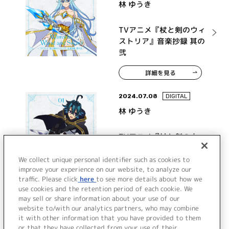
林 ゆうき
TVアニメ『杖と剣のウィ
ストリア』音楽抄録 其の
弐
詳細を見る
2024.07.08
DIGITAL
林 ゆうき
TVアニメ『杖と剣のウィ
ストリア』音楽抄録 其の
壱
We collect unique personal identifier such as cookies to
improve your experience on our website, to analyze our
traffic. Please click
here
to see more details about how we
詳細を見る
use cookies and the retention period of each cookie. We
may sell or share information about your use of our
website to/with our analytics partners, who may combine
it with other information that you have provided to them
or that they have collected from your use of their