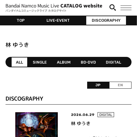
TOP
LIVE•EVENT
DISCOGRAPHY
林 ゆうき
ALL
SINGLE
ALBUM
BD•DVD
DIGITAL
JP
EN
DISCOGRAPHY
2026.06.29
DIGITAL
林 ゆうき