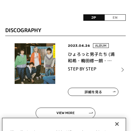
JP
EN
DISCOGRAPHY
2023.04.26
ALBUM
ひょろっと男子たち (浦
和希・梅田修一朗・堂
島颯人・森永彩斗)
STEP BY STEP
詳細を見る
VIEW MORE