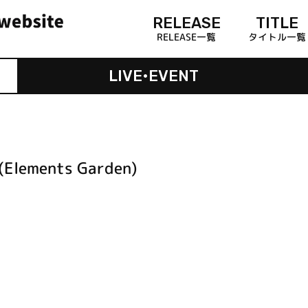
RELEASE
TITLE
RELEASE一覧
タイトル一覧
LIVE•EVENT
lements Garden)