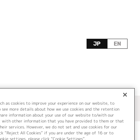
JP
EN
uch as cookies to improve your experience on our website, to
o see more details about how we use cookies and the retention
share information about your use of our website to/with our
t with other information that you have provided to them or that
heir services. However, we do not set and use cookies for our
ck “Reject All Cookies” if you are under the age of 16 or to
ookie settings, please click “Cookie Settings”.