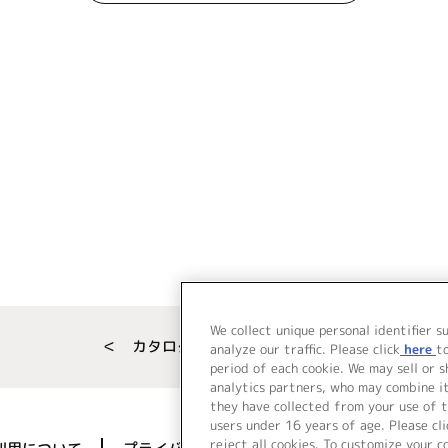
We collect unique personal identifier s
＜ カタログサイト トップページへ
analyze our traffic. Please click
here
t
period of each cookie. We may sell or 
analytics partners, who may combine i
they have collected from your use of t
users under 16 years of age. Please cli
reject all cookies. To customize your c