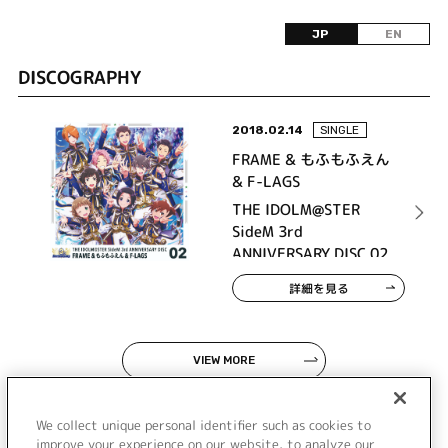
JP
EN
DISCOGRAPHY
2018.02.14
SINGLE
FRAME & もふもふえん
& F-LAGS
THE IDOLM@STER
SideM 3rd
ANNIVERSARY DISC 02
詳細を見る
VIEW MORE
We collect unique personal identifier such as cookies to
improve your experience on our website, to analyze our