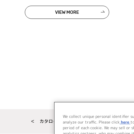
VIEW MORE
We collect unique personal identifier s
＜ カタログサイト トップページへ
analyze our traffic. Please click
here
t
period of each cookie. We may sell or 
analytics partners, who may combine i