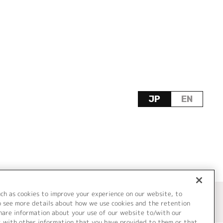
JP
EN
uch as cookies to improve your experience on our website, to
o see more details about how we use cookies and the retention
share information about your use of our website to/with our
t with other information that you have provided to them or that