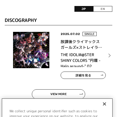
JP
EN
DISCOGRAPHY
2025.07.02
SINGLE
放課後クライマックス
ガールズ×ストレイライ
ト
THE IDOLM@STER
SHINY COLORS "円環 -
Halo around-" 02
詳細を見る
VIEW MORE
We collect unique personal identifier such as cookies to
improve your experience on our website, to analyze our