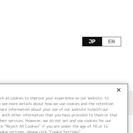
JP
EN
uch as cookies to improve your experience on our website, to
o see more details about how we use cookies and the retention
share information about your use of our website to/with our
t with other information that you have provided to them or that
heir services. However, we do not set and use cookies for our
ck “Reject All Cookies” if you are under the age of 16 or to
ookie settings, please click “Cookie Settings”.