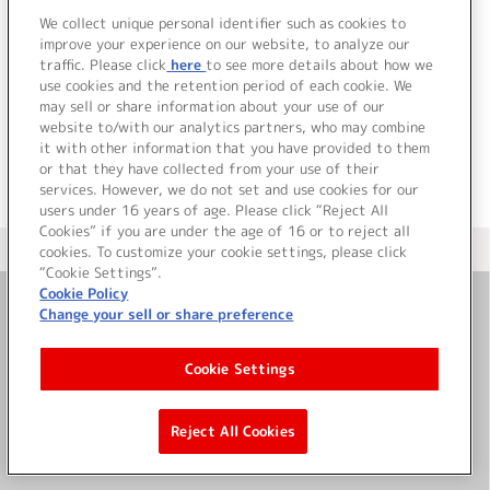
We collect unique personal identifier such as cookies to
improve your experience on our website, to analyze our
traffic. Please click
here
to see more details about how we
use cookies and the retention period of each cookie. We
JP
EN
may sell or share information about your use of our
website to/with our analytics partners, who may combine
it with other information that you have provided to them
or that they have collected from your use of their
services. However, we do not set and use cookies for our
users under 16 years of age. Please click “Reject All
Cookies” if you are under the age of 16 or to reject all
＜ カタログサイト トップページへ
cookies. To customize your cookie settings, please click
“Cookie Settings”.
Cookie Policy
Change your sell or share preference
お問い合わせ
Cookie Settings
サイト利用について
Reject All Cookies
©Bandai Namco Music Live Inc.